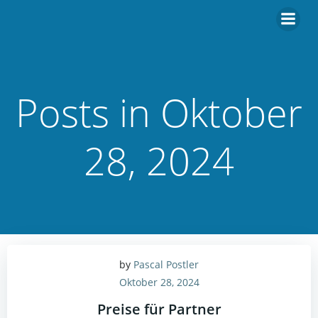
Zum
Inhalt
springen
Posts in Oktober
28, 2024
by
Pascal Postler
Oktober 28, 2024
Preise für Partner